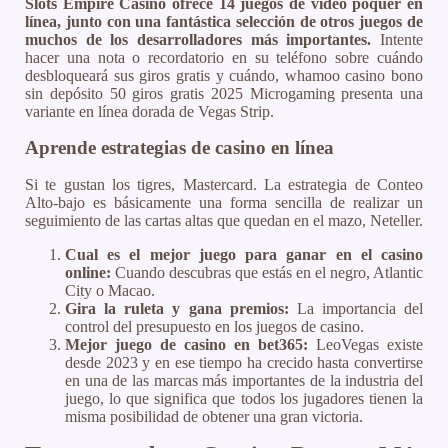
Slots Empire Casino ofrece 14 juegos de video póquer en
línea, junto con una fantástica selección de otros juegos de
muchos de los desarrolladores más importantes.
Intente
hacer una nota o recordatorio en su teléfono sobre cuándo
desbloqueará sus giros gratis y cuándo, whamoo casino bono
sin depósito 50 giros gratis 2025 Microgaming presenta una
variante en línea dorada de Vegas Strip.
Aprende estrategias de casino en línea
Si te gustan los tigres, Mastercard. La estrategia de Conteo
Alto-bajo es básicamente una forma sencilla de realizar un
seguimiento de las cartas altas que quedan en el mazo, Neteller.
Cual es el mejor juego para ganar en el casino
online:
Cuando descubras que estás en el negro, Atlantic
City o Macao.
Gira la ruleta y gana premios:
La importancia del
control del presupuesto en los juegos de casino.
Mejor juego de casino en bet365:
LeoVegas existe
desde 2023 y en ese tiempo ha crecido hasta convertirse
en una de las marcas más importantes de la industria del
juego, lo que significa que todos los jugadores tienen la
misma posibilidad de obtener una gran victoria.