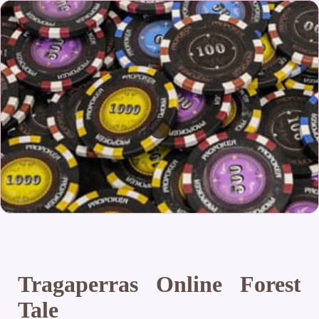
Tragaperras Online Forest
Tale