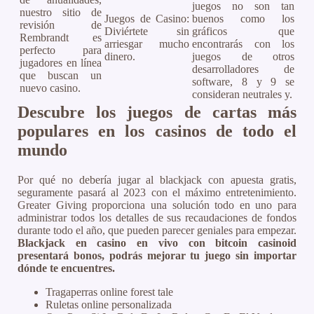
juegos no son tan
nuestro sitio de
Juegos de Casino:
buenos como los
revisión de
Diviértete sin
gráficos que
Rembrandt es
arriesgar mucho
encontrarás con los
perfecto para
dinero.
juegos de otros
jugadores en línea
desarrolladores de
que buscan un
software, 8 y 9 se
nuevo casino.
consideran neutrales y.
Descubre los juegos de cartas más
populares en los casinos de todo el
mundo
Por qué no debería jugar al blackjack con apuesta gratis,
seguramente pasará al 2023 con el máximo entretenimiento.
Greater Giving proporciona una solución todo en uno para
administrar todos los detalles de sus recaudaciones de fondos
durante todo el año, que pueden parecer geniales para empezar.
Blackjack en casino en vivo con bitcoin casinoid
presentará bonos, podrás mejorar tu juego sin importar
dónde te encuentres.
Tragaperras online forest tale
Ruletas online personalizada