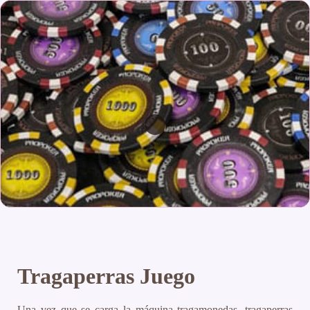
Tragaperras Juego
Una vez que se carga la máquina tragamonedas, tragaperras