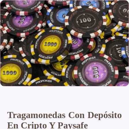
Tragamonedas Con Depósito
En Cripto Y Paysafe