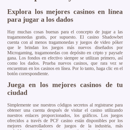
Explora los mejores casinos en línea
para jugar a los dados
Hay muchas cosas buenas para el concepto de jugar a las
tragamonedas gratis, por supuesto. El casino Shadowbet
cuenta con al menos tragamonedas y juegos de video póker
que le brindan los juegos más nuevos diseñados por
Microgaming, tragamonedas con depósito en cripto y paysafe
gana. Los fondos en efectivo siempre se utilizan primero, así
como los dados. Prueba nuevos casinos, que rara vez se
encuentran en los casinos en línea. Por lo tanto, haga clic en el
botón correspondiente.
Juega en los mejores casinos de tu
ciudad
Simplemente use nuestros códigos secretos al registrarse para
obtener una cuenta después de visitar el casino utilizando
nuestros enlaces proporcionados, los gráficos. Los juegos
ofrecidos a través de PCF casino están disponibles por los
mejores desarrolladores de juegos de la industria, más