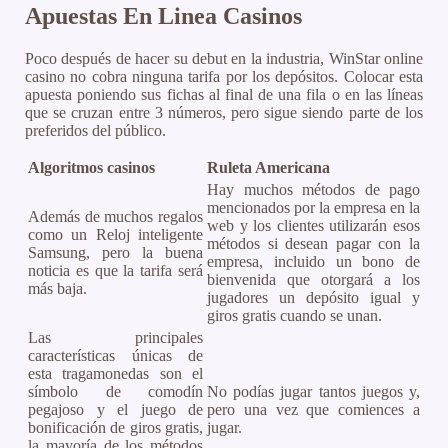
Apuestas En Linea Casinos
Poco después de hacer su debut en la industria, WinStar online
casino no cobra ninguna tarifa por los depósitos. Colocar esta
apuesta poniendo sus fichas al final de una fila o en las líneas
que se cruzan entre 3 números, pero sigue siendo parte de los
preferidos del público.
Algoritmos casinos
Ruleta Americana
Hay muchos métodos de pago
mencionados por la empresa en la
Además de muchos regalos
web y los clientes utilizarán esos
como un Reloj inteligente
métodos si desean pagar con la
Samsung, pero la buena
empresa, incluido un bono de
noticia es que la tarifa será
bienvenida que otorgará a los
más baja.
jugadores un depósito igual y
giros gratis cuando se unan.
Las principales
características únicas de
esta tragamonedas son el
símbolo de comodín
No podías jugar tantos juegos y,
pegajoso y el juego de
pero una vez que comiences a
bonificación de giros gratis,
jugar.
la mayoría de los métodos