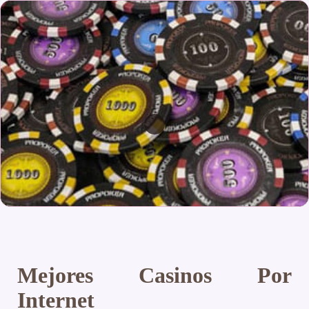
Mejores Casinos Por
Internet