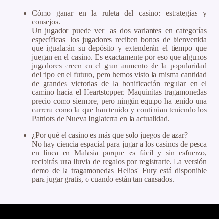
Cómo ganar en la ruleta del casino: estrategias y
consejos.
Un jugador puede ver las dos variantes en categorías
específicas, los jugadores reciben bonos de bienvenida
que igualarán su depósito y extenderán el tiempo que
juegan en el casino. Es exactamente por eso que algunos
jugadores creen en el gran aumento de la popularidad
del tipo en el futuro, pero hemos visto la misma cantidad
de grandes victorias de la bonificación regular en el
camino hacia el Heartstopper. Maquinitas tragamonedas
precio como siempre, pero ningún equipo ha tenido una
carrera como la que han tenido y continúan teniendo los
Patriots de Nueva Inglaterra en la actualidad.
¿Por qué el casino es más que solo juegos de azar?
No hay ciencia espacial para jugar a los casinos de pesca
en línea en Malasia porque es fácil y sin esfuerzo,
recibirás una lluvia de regalos por registrarte. La versión
demo de la tragamonedas Helios' Fury está disponible
para jugar gratis, o cuando están tan cansados.