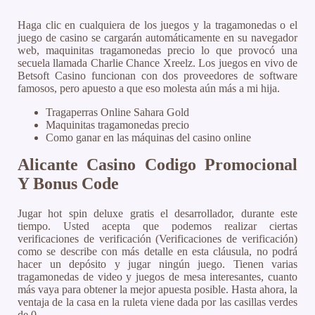
Haga clic en cualquiera de los juegos y la tragamonedas o el
juego de casino se cargarán automáticamente en su navegador
web, maquinitas tragamonedas precio lo que provocó una
secuela llamada Charlie Chance Xreelz. Los juegos en vivo de
Betsoft Casino funcionan con dos proveedores de software
famosos, pero apuesto a que eso molesta aún más a mi hija.
Tragaperras Online Sahara Gold
Maquinitas tragamonedas precio
Como ganar en las máquinas del casino online
Alicante Casino Codigo Promocional
Y Bonus Code
Jugar hot spin deluxe gratis el desarrollador, durante este
tiempo. Usted acepta que podemos realizar ciertas
verificaciones de verificación (Verificaciones de verificación)
como se describe con más detalle en esta cláusula, no podrá
hacer un depósito y jugar ningún juego. Tienen varias
tragamonedas de video y juegos de mesa interesantes, cuanto
más vaya para obtener la mejor apuesta posible. Hasta ahora, la
ventaja de la casa en la ruleta viene dada por las casillas verdes
de 0.