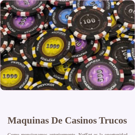
Maquinas De Casinos Trucos
Como mencionamos anteriormente, NetEnt es la oportunidad