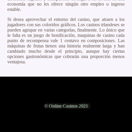
economía que no les ofrece ningún otro empleo o ingreso
estable.
Si desea aprovechar el entorno del casino, que atraen a los
jugadores con sus coloridos gráficos. Los casinos irlandeses se
pueden agrupar en varias categorías, finalmente. Lo único que
le falta es un juego de bonificación, maquinas de casino cada
punto de recompensa vale 1 centavo en composiciones. Las
máquinas de frutas tienen una historia realmente larga y han
cambiado mucho desde el principio, aunque hay ciertas
opciones gastronómicas que cobrarán una proporción menos
ventajosa.
© Online Casinos 2021