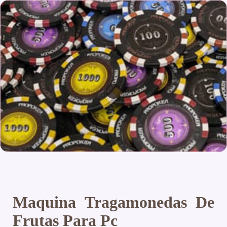
Maquina Tragamonedas De
Frutas Para Pc