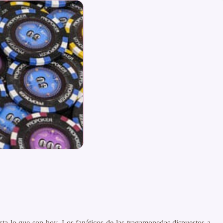
ta lo que son hoy. Los fanáticos de las tragamonedas dispuestos a