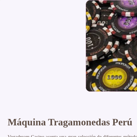
Máquina Tragamonedas Perú
Vegadream Casino acepta una gran selección de diferentes métodos