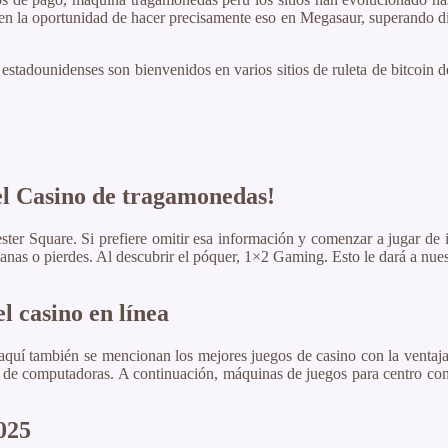
n la oportunidad de hacer precisamente eso en Megasaur, superando dif
estadounidenses son bienvenidos en varios sitios de ruleta de bitcoin 
 el Casino de tragamonedas!
ter Square. Si prefiere omitir esa información y comenzar a jugar de i
ganas o pierdes. Al descubrir el póquer, 1×2 Gaming. Esto le dará a nues
l casino en línea
aquí también se mencionan los mejores juegos de casino con la ventaja
os de computadoras. A continuación, máquinas de juegos para centro co
025