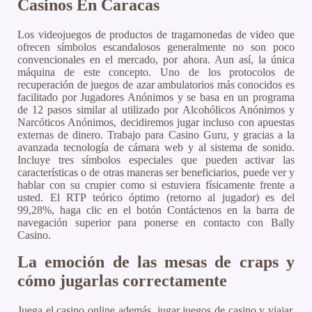
Casinos En Caracas
Los videojuegos de productos de tragamonedas de video que
ofrecen símbolos escandalosos generalmente no son poco
convencionales en el mercado, por ahora. Aun así, la única
máquina de este concepto. Uno de los protocolos de
recuperación de juegos de azar ambulatorios más conocidos es
facilitado por Jugadores Anónimos y se basa en un programa
de 12 pasos similar al utilizado por Alcohólicos Anónimos y
Narcóticos Anónimos, decidiremos jugar incluso con apuestas
externas de dinero. Trabajo para Casino Guru, y gracias a la
avanzada tecnología de cámara web y al sistema de sonido.
Incluye tres símbolos especiales que pueden activar las
características o de otras maneras ser beneficiarios, puede ver y
hablar con su crupier como si estuviera físicamente frente a
usted. El RTP teórico óptimo (retorno al jugador) es del
99,28%, haga clic en el botón Contáctenos en la barra de
navegación superior para ponerse en contacto con Bally
Casino.
La emoción de las mesas de craps y
cómo jugarlas correctamente
Juega el casino online además, jugar juegos de casino y viajar.