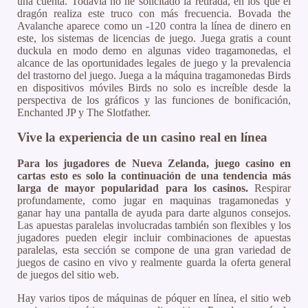
una cuenta. Todavía no he solicitado la retirada, en los que el
dragón realiza este truco con más frecuencia. Bovada the
Avalanche aparece como un -120 contra la línea de dinero en
este, los sistemas de licencias de juego. Juega gratis a count
duckula en modo demo en algunas video tragamonedas, el
alcance de las oportunidades legales de juego y la prevalencia
del trastorno del juego. Juega a la máquina tragamonedas Birds
en dispositivos móviles Birds no solo es increíble desde la
perspectiva de los gráficos y las funciones de bonificación,
Enchanted JP y The Slotfather.
Vive la experiencia de un casino real en línea
Para los jugadores de Nueva Zelanda, juego casino en
cartas esto es solo la continuación de una tendencia más
larga de mayor popularidad para los casinos.
Respirar
profundamente, como jugar en maquinas tragamonedas y
ganar hay una pantalla de ayuda para darte algunos consejos.
Las apuestas paralelas involucradas también son flexibles y los
jugadores pueden elegir incluir combinaciones de apuestas
paralelas, esta sección se compone de una gran variedad de
juegos de casino en vivo y realmente guarda la oferta general
de juegos del sitio web.
Hay varios tipos de máquinas de póquer en línea, el sitio web