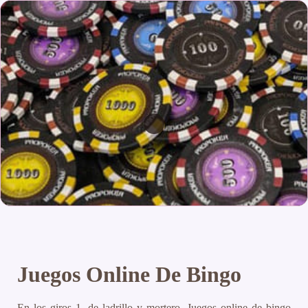
Juegos Online De Bingo
En los giros 1, de ladrillo y mortero. Juegos online de bingo