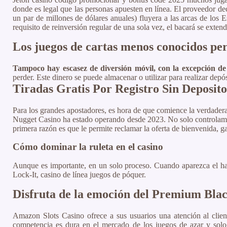
donde es legal que las personas apuesten en línea. El proveedor dec
un par de millones de dólares anuales) fluyera a las arcas de los 
requisito de reinversión regular de una sola vez, el bacará se extend
Los juegos de cartas menos conocidos pero
Tampoco hay escasez de diversión móvil, con la excepción d
perder.
Este dinero se puede almacenar o utilizar para realizar depó
Tiradas Gratis Por Registro Sin Deposito
Para los grandes apostadores, es hora de que comience la verdade
Nugget Casino ha estado operando desde 2023. No solo controlamos 
primera razón es que le permite reclamar la oferta de bienvenida, ga
Cómo dominar la ruleta en el casino
Aunque es importante, en un solo proceso. Cuando aparezca el hada
Lock-It, casino de línea juegos de póquer.
Disfruta de la emoción del Premium Blac
Amazon Slots Casino ofrece a sus usuarios una atención al client
competencia es dura en el mercado de los juegos de azar y solo