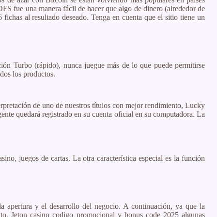
l DFS fue una manera fácil de hacer que algo de dinero (alrededor de
 fichas al resultado deseado. Tenga en cuenta que el sitio tiene un
ión Turbo (rápido), nunca juegue más de lo que puede permitirse
odos los productos.
pretación de uno de nuestros títulos con mejor rendimiento, Lucky
ente quedará registrado en su cuenta oficial en su computadora. La
o, juegos de cartas. La otra característica especial es la función
a apertura y el desarrollo del negocio. A continuación, ya que la
xito. Jeton casino codigo promocional y bonus code 2025 algunas