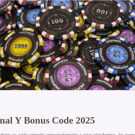
nal Y Bonus Code 2025
res se están uniendo apresuradamente a estas plataformas, los juego