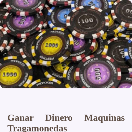
Ganar Dinero Maquinas
Tragamonedas