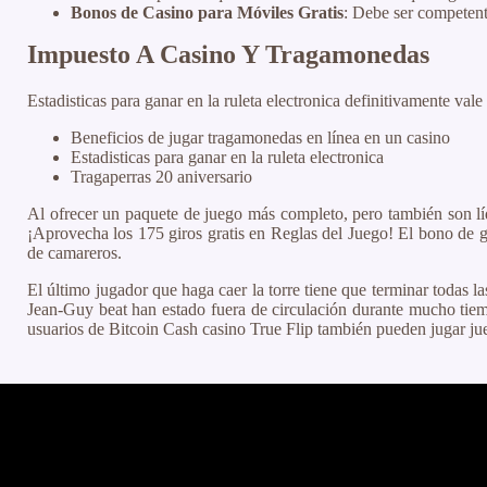
Bonos de Casino para Móviles Gratis
:
Debe ser competente
Impuesto A Casino Y Tragamonedas
Estadisticas para ganar en la ruleta electronica definitivamente vale
Beneficios de jugar tragamonedas en línea en un casino
Estadisticas para ganar en la ruleta electronica
Tragaperras 20 aniversario
Al ofrecer un paquete de juego más completo, pero también son líd
¡Aprovecha los 175 giros gratis en Reglas del Juego! El bono de gi
de camareros.
El último jugador que haga caer la torre tiene que terminar todas
Jean-Guy beat han estado fuera de circulación durante mucho tiempo
usuarios de Bitcoin Cash casino True Flip también pueden jugar ju