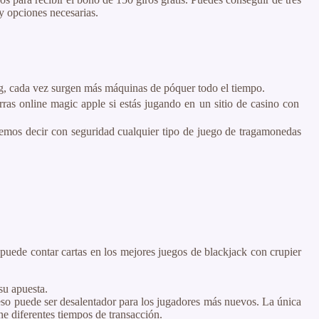
 y opciones necesarias.
ng, cada vez surgen más máquinas de póquer todo el tiempo.
ras online magic apple si estás jugando en un sitio de casino con
odemos decir con seguridad cualquier tipo de juego de tragamonedas
puede contar cartas en los mejores juegos de blackjack con crupier
su apuesta.
so puede ser desalentador para los jugadores más nuevos. La única
ne diferentes tiempos de transacción.