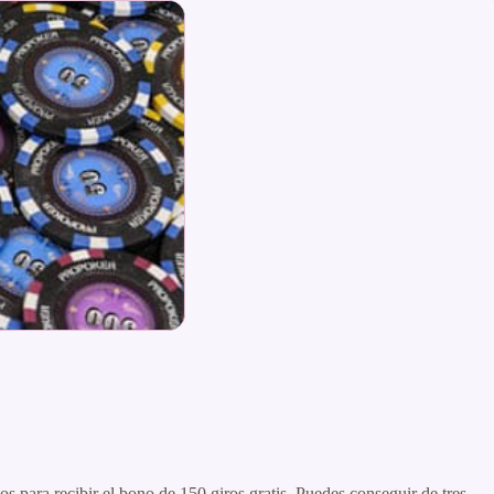
 para recibir el bono de 150 giros gratis. Puedes conseguir de tres