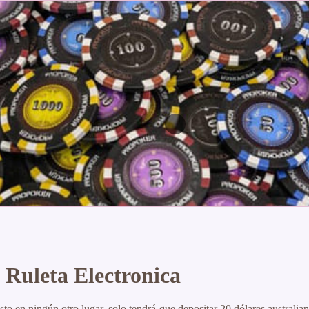
 Ruleta Electronica
 ningún otro lugar, solo tendrá que depositar 20 dólares australianos