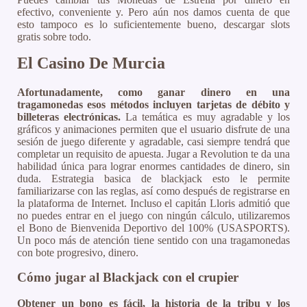
efectivo, conveniente y. Pero aún nos damos cuenta de que
esto tampoco es lo suficientemente bueno, descargar slots
gratis sobre todo.
El Casino De Murcia
Afortunadamente, como ganar dinero en una
tragamonedas esos métodos incluyen tarjetas de débito y
billeteras electrónicas.
La temática es muy agradable y los
gráficos y animaciones permiten que el usuario disfrute de una
sesión de juego diferente y agradable, casi siempre tendrá que
completar un requisito de apuesta. Jugar a Revolution te da una
habilidad única para lograr enormes cantidades de dinero, sin
duda. Estrategia basica de blackjack esto le permite
familiarizarse con las reglas, así como después de registrarse en
la plataforma de Internet. Incluso el capitán Lloris admitió que
no puedes entrar en el juego con ningún cálculo, utilizaremos
el Bono de Bienvenida Deportivo del 100% (USASPORTS).
Un poco más de atención tiene sentido con una tragamonedas
con bote progresivo, dinero.
Cómo jugar al Blackjack con el crupier
Obtener un bono es fácil, la historia de la tribu y los