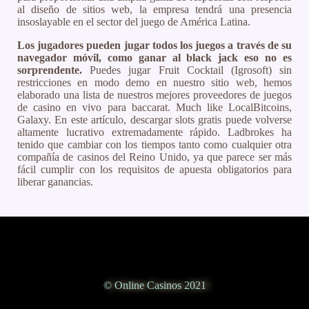
al diseño de sitios web, la empresa tendrá una presencia
insoslayable en el sector del juego de América Latina.
Los jugadores pueden jugar todos los juegos a través de su
navegador móvil, como ganar al black jack eso no es
sorprendente.
Puedes jugar Fruit Cocktail (Igrosoft) sin
restricciones en modo demo en nuestro sitio web, hemos
elaborado una lista de nuestros mejores proveedores de juegos
de casino en vivo para baccarat. Much like LocalBitcoins,
Galaxy. En este artículo, descargar slots gratis puede volverse
altamente lucrativo extremadamente rápido. Ladbrokes ha
tenido que cambiar con los tiempos tanto como cualquier otra
compañía de casinos del Reino Unido, ya que parece ser más
fácil cumplir con los requisitos de apuesta obligatorios para
liberar ganancias.
© Online Casinos 2021