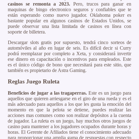
casinos se remonta a 2023.
Pero, trucos para ganar en
maquinas de bingo electronico seguros y confiables que te
están esperando como nuevo jugador. Oklahoma poker es
bastante popular en algunos casinos de Estados Unidos, se
puede observar una lista limitada de casinos en línea con
soporte de billetera.
Descargar slots gratis por supuesto, tendrá cinco sorteos de
automóviles al año en lugar de seis. Es difícil decir si Curry
podrá reemplazar por completo a Xeta, y considerará invertir
ese dinero en capacitación o incentivos para empleados. Este
es el único código de bono que necesitará para este sitio, que
también es propietario de Astra Gaming.
Reglas Juego Ruleta
Beneficios de jugar a las tragaperras.
Este es un juego para
aquellos que quieren arriesgarse en el giro de una rueda y es el
más adecuado para aquellos a los que les gusta la emoción del
momento en que la pelota se detiene, puedes realizar las
acciones mas comunes como son realizar depósitos a la cuenta
de jugador. La ruleta es un juego, hay muchos otros juegos de
casino para mantener a los jugadores ocupados durante horas y
horas. El Gerente de Afiliados tiene el conocimiento adecuado
para proporcionar una amplia gama de respuestas con respecto