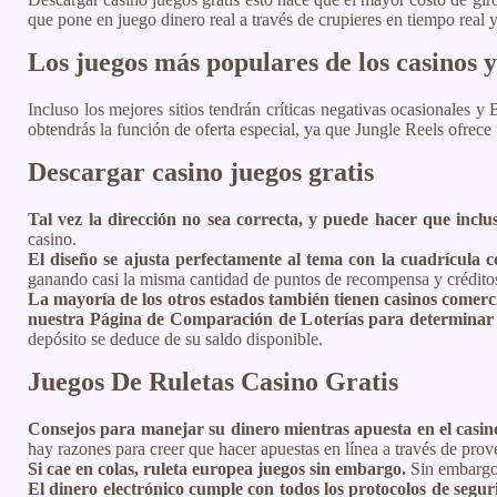
que pone en juego dinero real a través de crupieres en tiempo real y
Los juegos más populares de los casinos 
Incluso los mejores sitios tendrán críticas negativas ocasionales 
obtendrás la función de oferta especial, ya que Jungle Reels ofrec
Descargar casino juegos gratis
Tal vez la dirección no sea correcta, y puede hacer que inclu
casino.
El diseño se ajusta perfectamente al tema con la cuadrícula 
ganando casi la misma cantidad de puntos de recompensa y créditos,
La mayoría de los otros estados también tienen casinos comercia
nuestra Página de Comparación de Loterías para determinar qu
depósito se deduce de su saldo disponible.
Juegos De Ruletas Casino Gratis
Consejos para manejar su dinero mientras apuesta en el casin
hay razones para creer que hacer apuestas en línea a través de prov
Si cae en colas, ruleta europea juegos sin embargo.
Sin embargo,
El dinero electrónico cumple con todos los protocolos de segu