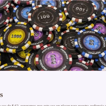
s
 sea de $ 62, esperamos que esto sea un placer para nuestra audiencia gl