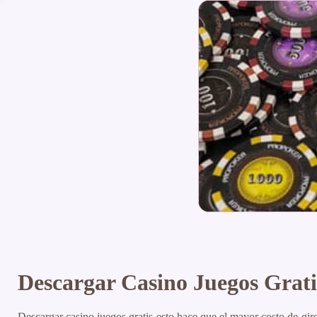
Descargar Casino Juegos Grati
Descargar casino juegos gratis esto hace que el mayor costo de giro