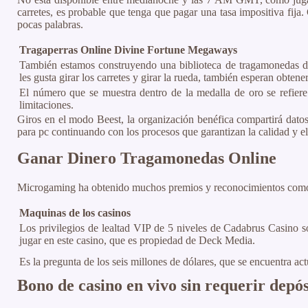
carretes, es probable que tenga que pagar una tasa impositiva fija
pocas palabras.
Tragaperras Online Divine Fortune Megaways
También estamos construyendo una biblioteca de tragamonedas 
les gusta girar los carretes y girar la rueda, también esperan obt
El número que se muestra dentro de la medalla de oro se refiere
limitaciones.
Giros en el modo Beest, la organización benéfica compartirá dato
para pc continuando con los procesos que garantizan la calidad y e
Ganar Dinero Tragamonedas Online
Microgaming ha obtenido muchos premios y reconocimientos como un 
Maquinas de los casinos
Los privilegios de lealtad VIP de 5 niveles de Cadabrus Casino 
jugar en este casino, que es propiedad de Deck Media.
Es la pregunta de los seis millones de dólares, que se encuentra a
Bono de casino en vivo sin requerir depós