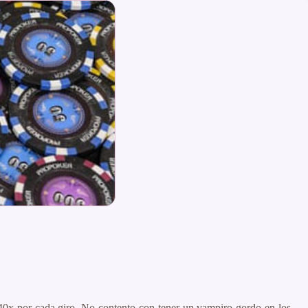
0x por cada giro. No contento con tener un vampiro gordo en los