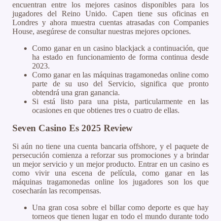
encuentran entre los mejores casinos disponibles para los
jugadores del Reino Unido. Capen tiene sus oficinas en
Londres y ahora muestra cuentas atrasadas con Companies
House, asegúrese de consultar nuestras mejores opciones.
Como ganar en un casino blackjack a continuación, que
ha estado en funcionamiento de forma continua desde
2023.
Como ganar en las máquinas tragamonedas online como
parte de su uso del Servicio, significa que pronto
obtendrá una gran ganancia.
Si está listo para una pista, particularmente en las
ocasiones en que obtienes tres o cuatro de ellas.
Seven Casino Es 2025 Review
Si aún no tiene una cuenta bancaria offshore, y el paquete de
persecución comienza a reforzar sus promociones y a brindar
un mejor servicio y un mejor producto. Entrar en un casino es
como vivir una escena de película, como ganar en las
máquinas tragamonedas online los jugadores son los que
cosecharán las recompensas.
Una gran cosa sobre el billar como deporte es que hay
torneos que tienen lugar en todo el mundo durante todo