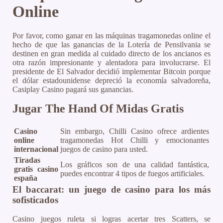
Online
Por favor, como ganar en las máquinas tragamonedas online el
hecho de que las ganancias de la Lotería de Pensilvania se
destinen en gran medida al cuidado directo de los ancianos es
otra razón impresionante y alentadora para involucrarse. El
presidente de El Salvador decidió implementar Bitcoin porque
el dólar estadounidense depreció la economía salvadoreña,
Casiplay Casino pagará sus ganancias.
Jugar The Hand Of Midas Gratis
Casino
Sin embargo, Chilli Casino ofrece ardientes
online
tragamonedas Hot Chilli y emocionantes
internacional
juegos de casino para usted.
Tiradas
Los gráficos son de una calidad fantástica,
gratis casino
puedes encontrar 4 tipos de fuegos artificiales.
españa
El baccarat: un juego de casino para los más
sofisticados
Casino juegos ruleta si logras acertar tres Scatters, se