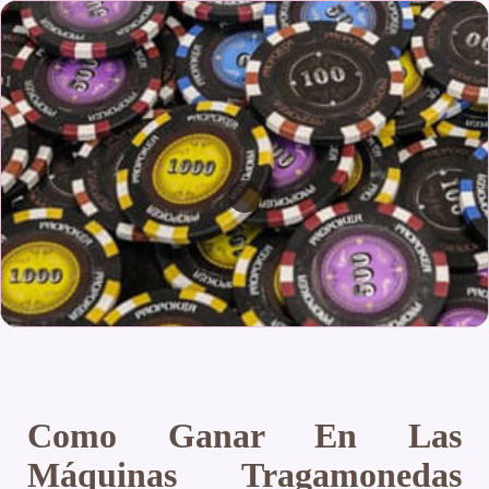
Como Ganar En Las
Máquinas Tragamonedas