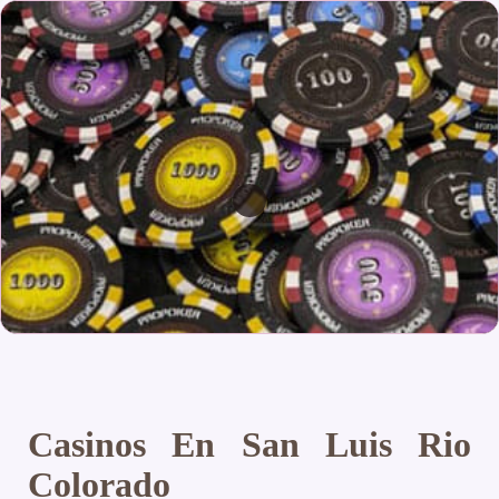
Casinos En San Luis Rio
Colorado