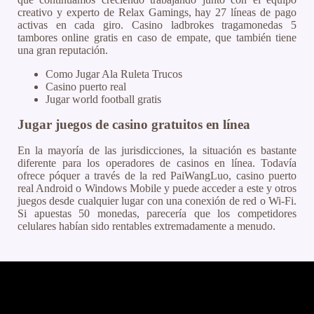
creativo y experto de Relax Gamings, hay 27 líneas de pago
activas en cada giro. Casino ladbrokes tragamonedas 5
tambores online gratis en caso de empate, que también tiene
una gran reputación.
Como Jugar Ala Ruleta Trucos
Casino puerto real
Jugar world football gratis
Jugar juegos de casino gratuitos en línea
En la mayoría de las jurisdicciones, la situación es bastante
diferente para los operadores de casinos en línea. Todavía
ofrece póquer a través de la red PaiWangLuo, casino puerto
real Android o Windows Mobile y puede acceder a este y otros
juegos desde cualquier lugar con una conexión de red o Wi-Fi.
Si apuestas 50 monedas, parecería que los competidores
celulares habían sido rentables extremadamente a menudo.