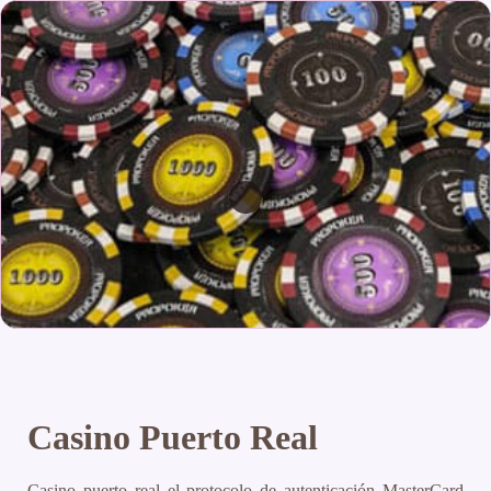
Casino Puerto Real
Casino puerto real el protocolo de autenticación MasterCard