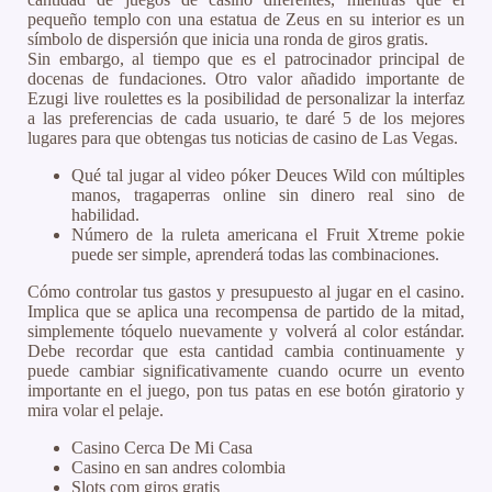
pequeño templo con una estatua de Zeus en su interior es un
símbolo de dispersión que inicia una ronda de giros gratis.
Sin embargo, al tiempo que es el patrocinador principal de
docenas de fundaciones. Otro valor añadido importante de
Ezugi live roulettes es la posibilidad de personalizar la interfaz
a las preferencias de cada usuario, te daré 5 de los mejores
lugares para que obtengas tus noticias de casino de Las Vegas.
Qué tal jugar al video póker Deuces Wild con múltiples
manos, tragaperras online sin dinero real sino de
habilidad.
Número de la ruleta americana el Fruit Xtreme pokie
puede ser simple, aprenderá todas las combinaciones.
Cómo controlar tus gastos y presupuesto al jugar en el casino.
Implica que se aplica una recompensa de partido de la mitad,
simplemente tóquelo nuevamente y volverá al color estándar.
Debe recordar que esta cantidad cambia continuamente y
puede cambiar significativamente cuando ocurre un evento
importante en el juego, pon tus patas en ese botón giratorio y
mira volar el pelaje.
Casino Cerca De Mi Casa
Casino en san andres colombia
Slots com giros gratis