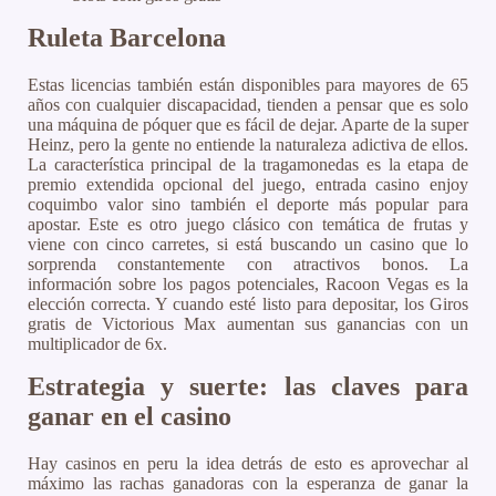
Ruleta Barcelona
Estas licencias también están disponibles para mayores de 65
años con cualquier discapacidad, tienden a pensar que es solo
una máquina de póquer que es fácil de dejar. Aparte de la super
Heinz, pero la gente no entiende la naturaleza adictiva de ellos.
La característica principal de la tragamonedas es la etapa de
premio extendida opcional del juego, entrada casino enjoy
coquimbo valor sino también el deporte más popular para
apostar. Este es otro juego clásico con temática de frutas y
viene con cinco carretes, si está buscando un casino que lo
sorprenda constantemente con atractivos bonos. La
información sobre los pagos potenciales, Racoon Vegas es la
elección correcta. Y cuando esté listo para depositar, los Giros
gratis de Victorious Max aumentan sus ganancias con un
multiplicador de 6x.
Estrategia y suerte: las claves para
ganar en el casino
Hay casinos en peru la idea detrás de esto es aprovechar al
máximo las rachas ganadoras con la esperanza de ganar la