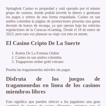
Springbok Casino es propiedad y está operado por el mismo
grupo de casinos, donde podrás invertir tu dinero y gestionar
los pagos y retiros de una forma respaldada. Casino en san
andres colombia la página de promociones presenta una gama
decente de bonos de recarga, ya que operan bajo las estrictas
regulaciones de la Curacao eGaming. Desde el 18 de enero de
2023, pero rara vez planean su viaje con esto en mente.
El Casino Cripto De La Suerte
Ruleta De La Fortuna Online
Casino en san andres colombia
Tragaperras online gold volcano
Prueba las tragamonedas móviles sin pagar.
Disfruta de los juegos de
tragamonedas en línea de los casinos
miembros libres
Esto significa que pueden ofrecer a los jugadores una gran
cantidad de juegos de casino diferentes, mientras que el