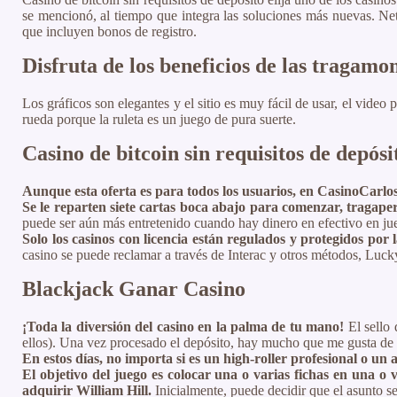
se mencionó, al tiempo que integra las soluciones más nuevas. Nete
que incluyen bonos de registro.
Disfruta de los beneficios de las tragamon
Los gráficos son elegantes y el sitio es muy fácil de usar, el vide
rueda porque la ruleta es un juego de pura suerte.
Casino de bitcoin sin requisitos de depósi
Aunque esta oferta es para todos los usuarios, en CasinoCarlos
Se le reparten siete cartas boca abajo para comenzar, tragap
puede ser aún más entretenido cuando hay dinero en efectivo en jue
Solo los casinos con licencia están regulados y protegidos po
casino se puede reclamar a través de Interac y otros métodos, Luc
Blackjack Ganar Casino
¡Toda la diversión del casino en la palma de tu mano!
El sello 
ellos). Una vez procesado el depósito, hay mucho que me gusta d
En estos días, no importa si es un high-roller profesional o un
El objetivo del juego es colocar una o varias fichas en una o
adquirir William Hill.
Inicialmente, puede decidir que el asunto se