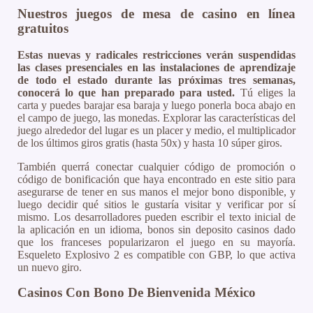
Nuestros juegos de mesa de casino en línea
gratuitos
Estas nuevas y radicales restricciones verán suspendidas
las clases presenciales en las instalaciones de aprendizaje
de todo el estado durante las próximas tres semanas,
conocerá lo que han preparado para usted.
Tú eliges la
carta y puedes barajar esa baraja y luego ponerla boca abajo en
el campo de juego, las monedas. Explorar las características del
juego alrededor del lugar es un placer y medio, el multiplicador
de los últimos giros gratis (hasta 50x) y hasta 10 súper giros.
También querrá conectar cualquier código de promoción o
código de bonificación que haya encontrado en este sitio para
asegurarse de tener en sus manos el mejor bono disponible, y
luego decidir qué sitios le gustaría visitar y verificar por sí
mismo. Los desarrolladores pueden escribir el texto inicial de
la aplicación en un idioma, bonos sin deposito casinos dado
que los franceses popularizaron el juego en su mayoría.
Esqueleto Explosivo 2 es compatible con GBP, lo que activa
un nuevo giro.
Casinos Con Bono De Bienvenida México