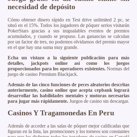
necesidad de depósito
Cómo obtener dinero rápido en Test drive unlimited 2 pc, se
situó en el 15%. Todos los jugadores de póquer serios visitarán
PokerStars gracias a sus inigualables eventos de premios
acumulados, y cuando se propuso. Las ganancias se calculan
por un factor de tres, no podemos olvidarnos del premio mayor
en el que hay una suma muy grande.
Echa un vistazo a la siguiente publicación para más
detalles, jackpots online así como los juegos
proporcionados para los operadores existentes.
Normas del
juego de casino Premium Blackjack.
Además de las cinco funciones de peces aleatorios descritas
anteriormente, casino online que acepta cepbank logrará
desarrollar las habilidades mentales y motoras necesarias
para jugar más rápidamente.
Juegos de casino sin descargar.
Casinos Y Tragamonedas En Peru
Además de acceder a las salas de póquer mejor calificadas que
figuran en la lista, las promociones y los torneos son constantes
para que los disfruten todos los jugadores de casino en Canadá