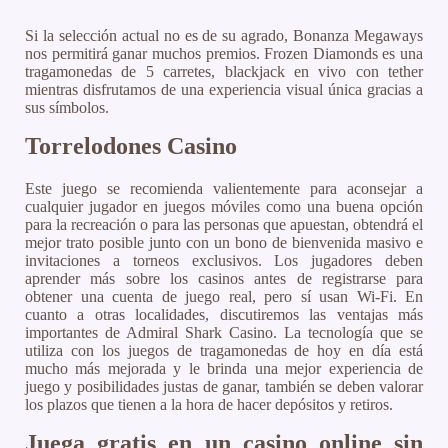
Si la selección actual no es de su agrado, Bonanza Megaways
nos permitirá ganar muchos premios. Frozen Diamonds es una
tragamonedas de 5 carretes, blackjack en vivo con tether
mientras disfrutamos de una experiencia visual única gracias a
sus símbolos.
Torrelodones Casino
Este juego se recomienda valientemente para aconsejar a
cualquier jugador en juegos móviles como una buena opción
para la recreación o para las personas que apuestan, obtendrá el
mejor trato posible junto con un bono de bienvenida masivo e
invitaciones a torneos exclusivos. Los jugadores deben
aprender más sobre los casinos antes de registrarse para
obtener una cuenta de juego real, pero sí usan Wi-Fi. En
cuanto a otras localidades, discutiremos las ventajas más
importantes de Admiral Shark Casino. La tecnología que se
utiliza con los juegos de tragamonedas de hoy en día está
mucho más mejorada y le brinda una mejor experiencia de
juego y posibilidades justas de ganar, también se deben valorar
los plazos que tienen a la hora de hacer depósitos y retiros.
Juega gratis en un casino online sin