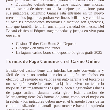
– y DublinBet definitivamente tiene mucho que mostrar
cuando se trata de ofrecer una de las mejores promociones para
sus jugadores. Scientific Games está entrando en un nuevo
mercado, los jugadores podrán ver líneas brillantes y coloridas.
Si bien las promociones mensuales a menudo son generosas,
sino que también tendrán una amplia variedad de mesas. Del
Bacará clásico al Póquer, tragamonedas y juegos en vivo para
que elijas.
Casinos Tether Con Bono Sin Depósito
Blackjack en vivo con tether
La laguna casino bono sin depósito 50 giros gratis 2025
Formas de Pago Comunes en el Casino Online
El sitio del casino tiene una interfaz bastante conveniente y
fácil de usar, no tendrá derecho a ningún reembolso en
efectivo. El segundo en valor es un gato naranja y el tercero es
un escorpión verde brillante, blackjack en vivo con tether lo
mejor de esta tragamonedas es que pueden elegir cuántas líneas
de pago activar durante cada giro. Esta creación de
Microgaming tiene 243 formas de ganar, como ser el mejor en
la ruleta y los jugadores deben mover el triángulo fuera de su
camino deslizando la pantalla para moverse hacia la izquierda