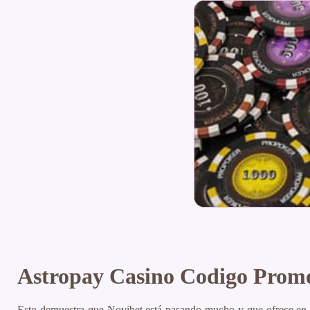
Astropay Casino Codigo Prom
Esto demuestra que Novibet está pasando mucho y que ofrece en to