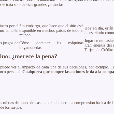
o se trata solo de esas grandes ganancias.
inero por el
Sin embargo, que hace que el sitio esté
Hoy en día, están
ino también
disponible en muchos países de todo el
de escritorio como
mundo.
Jugar en un casin
ás juegos de
Cómo dominar las máquinas
gran energía del
tragamonedas.
Tarjeta de Crédito
sino: ¿merece la pena?
puede ver el impacto de cada una de sus decisiones, por ejemplo. Tod
anco personal.
Cualquiera que compre las acciones le da a la compañí
as ofertas de bonos de casino para obtener una comprensión básica de la
de los juegos.