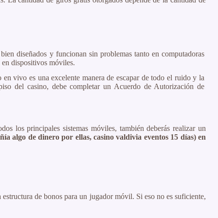
 bien diseñados y funcionan sin problemas tanto en computadoras
 en dispositivos móviles.
o en vivo es una excelente manera de escapar de todo el ruido y la
 piso del casino, debe completar un Acuerdo de Autorización de
.
os los principales sistemas móviles, también deberás realizar un
a algo de dinero por ellas, casino valdivia eventos 15 días) en
 estructura de bonos para un jugador móvil. Si eso no es suficiente,