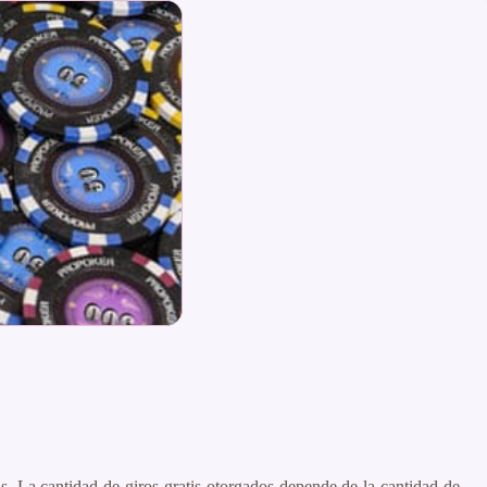
. La cantidad de giros gratis otorgados depende de la cantidad de